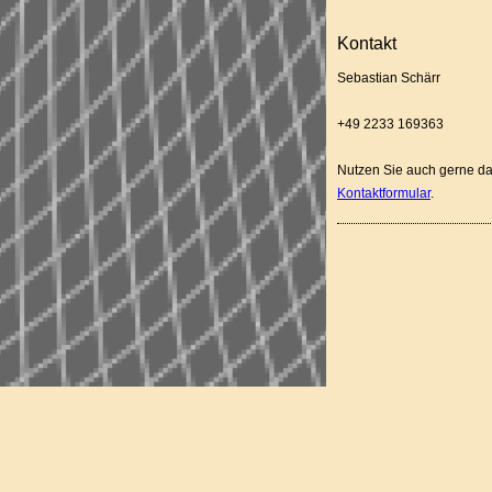
Kontakt
Sebastian Schärr
+49 2233 169363
Nutzen Sie auch gerne d
Kontaktformular
.